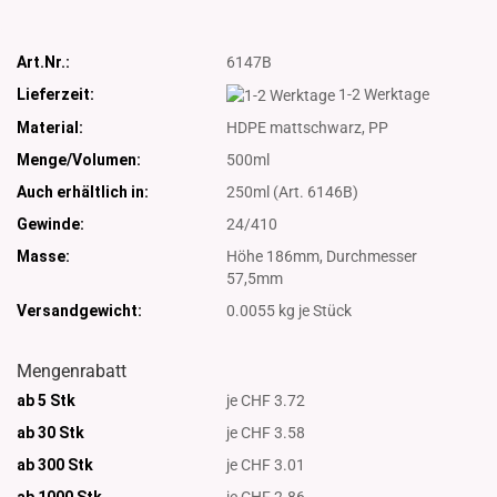
Art.Nr.:
6147B
Lieferzeit:
1-2 Werktage
Material:
HDPE mattschwarz, PP
Menge/Volumen:
500ml
Auch erhältlich in:
250ml (Art. 6146B)
Gewinde:
24/410
Masse:
Höhe 186mm, Durchmesser
57,5mm
Versandgewicht:
0.0055
kg je Stück
Mengenrabatt
ab 5 Stk
je CHF 3.72
ab 30 Stk
je CHF 3.58
ab 300 Stk
je CHF 3.01
ab 1000
Stk
je CHF 2.86