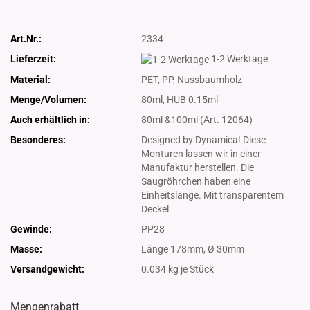
Art.Nr.:
2334
Lieferzeit:
1-2 Werktage
Material:
PET, PP, Nussbaumholz
Menge/Volumen:
80ml, HUB 0.15ml
Auch erhältlich in:
80ml &100ml (Art. 12064)
Besonderes:
Designed by Dynamica! Diese
Monturen lassen wir in einer
Manufaktur herstellen. Die
Saugröhrchen haben eine
Einheitslänge. Mit transparentem
Deckel
Gewinde:
PP28
Masse:
Länge 178mm, Ø 30mm
Versandgewicht:
0.034
kg je Stück
Mengenrabatt