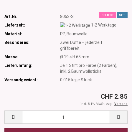
BELIEBT
SET
Art.Nr.:
8053-S
Lieferzeit:
1-2 Werktage
Material:
PP, Baumwolle
Besonderes:
Zwei Düfte – jederzeit
griffbereit.
Masse:
Ø 19 × H 65 mm
Lieferumfang:
Je 1 Stift pro Farbe (2 Farben),
inkl. 2 Baumwollsticks
Versandgewicht:
0.015
kg je Stück
CHF 2.85
inkl. 8.1% MwSt. zzgl.
Versand