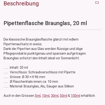
Beschreibung
Pipettenflasche Braunglas, 20 ml
Die klassische Braunglasflasche glänzt mit edlem
Pipettenaufsatz in weiss.
Dank der Pipetten aus Glas werden flüssige und ölige
Pflegeprodukte punktgenau und sparsam aufgetragen.
Braunglas schützt den Inhalt ideal vor Sonnenlicht.
........ Inhalt: 20 ml
....... Verschluss: Schraubverschluss mit Pipette
....... Grösse: Ø 30 × H 96 mm
....... Ø Flaschenhals innen ca. 10 mm
....... Material: Braunglas, Alu, Sauger aus Silikon
Auch in den Grössen
5ml
,
10ml
,
30ml
,
50ml
&
100ml
erhältlich.