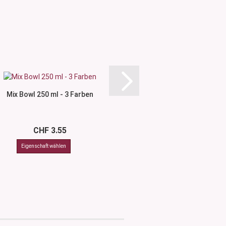
Mix Bowl 250 ml - 3 Farben
Messzylinder - 
CHF 3.55
ab CHF 9