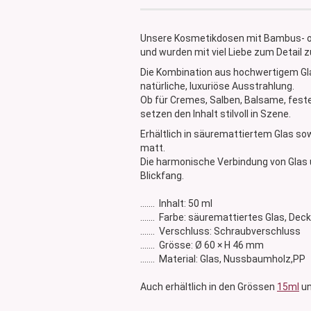
Glasdose
Vorratsglas
Unsere Kosmetikdosen mit Bambus- od
Dose Bambus & Walnut
und wurden mit viel Liebe zum Detail
Dose Neville
Die Kombination aus hochwertigem Glas
Dose Saba
natürliche, luxuriöse Ausstrahlung.
Ob für Cremes, Salben, Balsame, fest
setzen den Inhalt stilvoll in Szene.
Erhältlich in säuremattiertem Glas so
matt.
Die harmonische Verbindung von Glas
Blickfang.
....... Inhalt: 50 ml
....... Farbe: säuremattiertes Glas, D
....... Verschluss: Schraubverschluss
....... Grösse: Ø 60 × H 46 mm
....... Material: Glas, Nussbaumholz,PP
Auch erhältlich in den Grössen
15ml
u