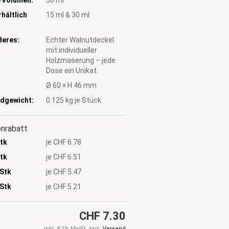
hältlich
15 ml & 30 ml
eres:
Echter Walnutdeckel
mit individueller
Holzmaserung – jede
Dose ein Unikat.
:
Ø 60 × H 46 mm
dgewicht:
0.125
kg je Stück
nrabatt
Stk
je CHF 6.78
Stk
je CHF 6.51
 Stk
je CHF 5.47
Stk
je CHF 5.21
CHF 7.30
inkl. 8.1% MwSt. zzgl.
Versand