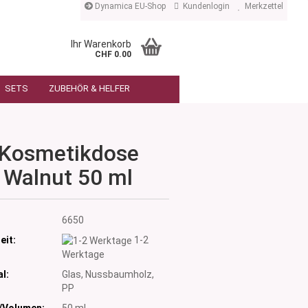
Dynamica EU-Shop
Kundenlogin
Merkzettel
Ihr Warenkorb
CHF 0.00
SETS
ZUBEHÖR & HELFER
Kosmetikdose
Walnut 50 ml
:
6650
eit:
1-2
Werktage
l:
Glas, Nussbaumholz,
PP
/Volumen:
50 ml