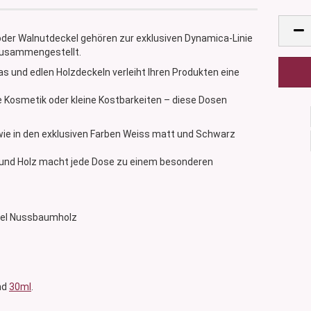
er Walnutdeckel gehören zur exklusiven Dynamica-Linie
 zusammengestellt.
 und edlen Holzdeckeln verleiht Ihren Produkten eine
e Kosmetik oder kleine Kostbarkeiten – diese Dosen
wie in den exklusiven Farben Weiss matt und Schwarz
 und Holz macht jede Dose zu einem besonderen
eckel Nussbaumholz
nd
30ml
.