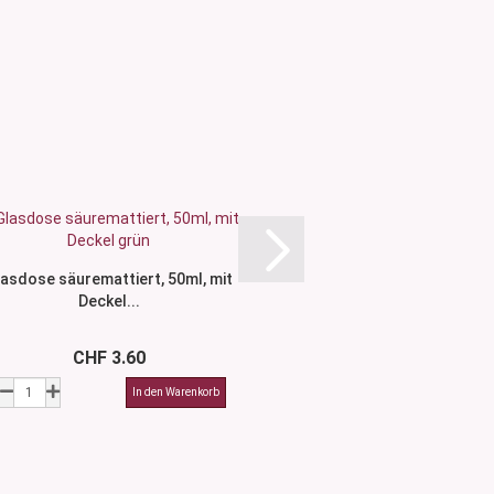
asdose säuremattiert, 50ml, mit
Grünglasdose, 50ml
Deckel...
schwar
CHF 3.60
CHF 3.4