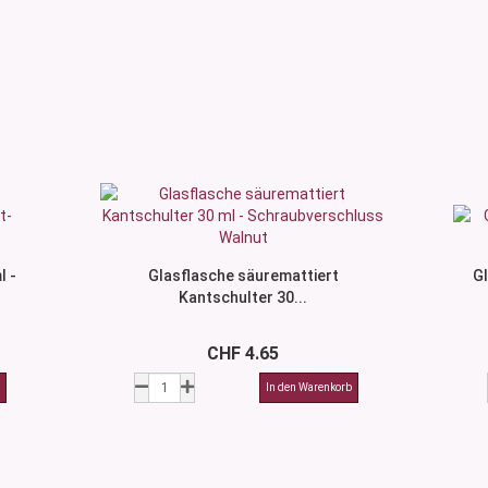
l -
Glasflasche säuremattiert
Gl
Kantschulter 30...
CHF 4.65