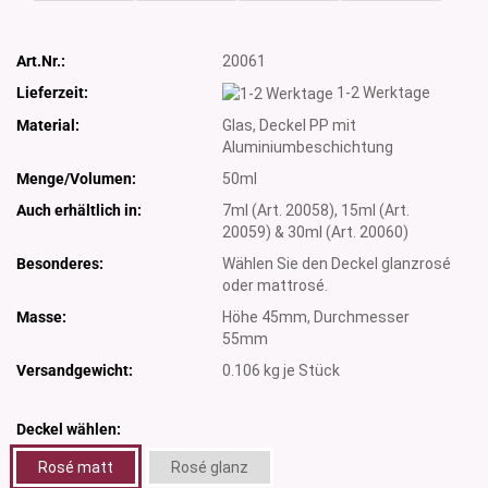
Art.Nr.:
20061
Lieferzeit:
1-2 Werktage
Material:
Glas, Deckel PP mit
Aluminiumbeschichtung
Menge/Volumen:
50ml
Auch erhältlich in:
7ml (Art. 20058), 15ml (Art.
20059) & 30ml (Art. 20060)
Besonderes:
Wählen Sie den Deckel glanzrosé
oder mattrosé.
Masse:
Höhe 45mm, Durchmesser
55mm
Versandgewicht:
0.106
kg je Stück
Deckel wählen:
Rosé matt
Rosé glanz