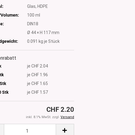
l:
Glas, HDPE
Volumen:
100 ml
e:
DIN18
Ø 44 × H 117 mm
dgewicht:
0.091
kg je Stück
nrabatt
k
je CHF 2.04
tk
je CHF 1.96
Stk
je CHF 1.65
0
Stk
je CHF 1.57
CHF 2.20
inkl. 8.1% MwSt. zzgl.
Versand