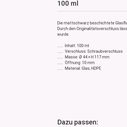
100 ml
Glasdose
Vorratsglas
Dose Bambus & Walnut
Die mattschwarz beschichtete Glasflas
Dose Neville
Durch den Originalitätsverschluss läs
Dose Saba
wurde.
....... Inhalt: 100 ml
....... Verschluss: Schraubverschluss
....... Masse: Ø 44 × H 117 mm
....... Öffnung: 10 mm
....... Material: Glas, HDPE
Dazu passen: