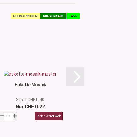
SCHNÄPPCHEN
AUSVERKAUF
- 45%
SCHNÄPPCHEN
Etikette Mosaik
Etikette Tro
Statt CHF 0.40
Statt CHF 
Nur CHF 0.22
Nur CHF 0