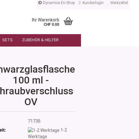
Dynamica EU-Shop
Kundenlogin
Merkzettel
Ihr Warenkorb
CHF 0.00
SETS
ZUBEHÖR & HELFER
hwarzglasflasche
100 ml -
hraubverschluss
OV
7173B
eit:
1-2
Werktage