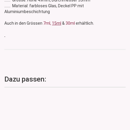
....... Grösse: Höhe 49mm, Durchmesser 55mm
....... Material: farbloses Glas, Deckel PP mit
Aluminiumbeschichtung
Auch in den Grössen
7ml,
15ml
&
30ml
erhältlich.
Dazu passen: