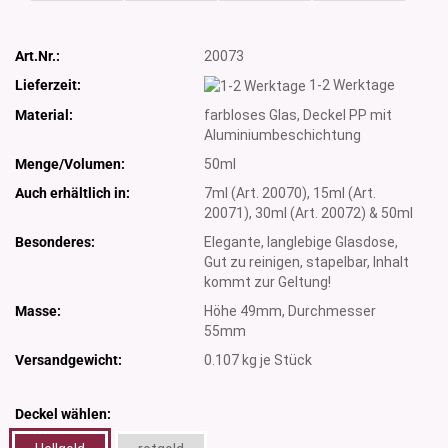
Art.Nr.:
20073
Lieferzeit:
1-2 Werktage
Material:
farbloses Glas, Deckel PP mit
Aluminiumbeschichtung
Menge/Volumen:
50ml
Auch erhältlich in:
7ml (Art. 20070), 15ml (Art.
20071), 30ml (Art. 20072) & 50ml
Besonderes:
Elegante, langlebige Glasdose,
Gut zu reinigen, stapelbar, Inhalt
kommt zur Geltung!
Masse:
Höhe 49mm, Durchmesser
55mm
Versandgewicht:
0.107
kg je Stück
Deckel wählen: