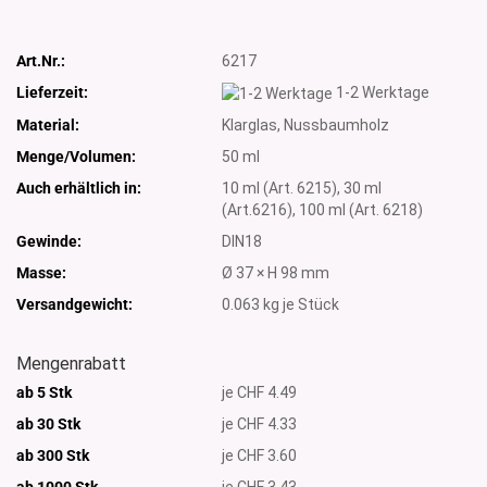
Art.Nr.:
6217
Lieferzeit:
1-2 Werktage
Material:
Klarglas, Nussbaumholz
Menge/Volumen:
50 ml
Auch erhältlich in:
10 ml (Art. 6215), 30 ml
(Art.6216), 100 ml (Art. 6218)
Gewinde:
DIN18
Masse:
Ø 37 × H 98 mm
Versandgewicht:
0.063
kg je Stück
Mengenrabatt
ab 5 Stk
je CHF 4.49
ab 30 Stk
je CHF 4.33
ab 300 Stk
je CHF 3.60
ab 1000
Stk
je CHF 3.43