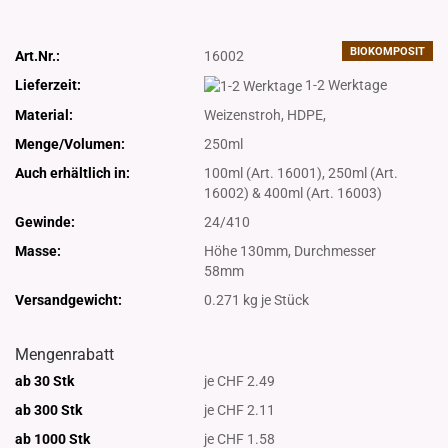
BIOKOMPOSIT
Art.Nr.:
16002
Lieferzeit:
1-2 Werktage
Material:
Weizenstroh, HDPE,
Menge/Volumen:
250ml
Auch erhältlich in:
100ml (Art. 16001), 250ml (Art.
16002) & 400ml (Art. 16003)
Gewinde:
24/410
Masse:
Höhe 130mm, Durchmesser
58mm
Versandgewicht:
0.271
kg je Stück
Mengenrabatt
ab 30 Stk
je CHF 2.49
ab 300 Stk
je CHF 2.11
ab 1000 Stk
je CHF 1.58