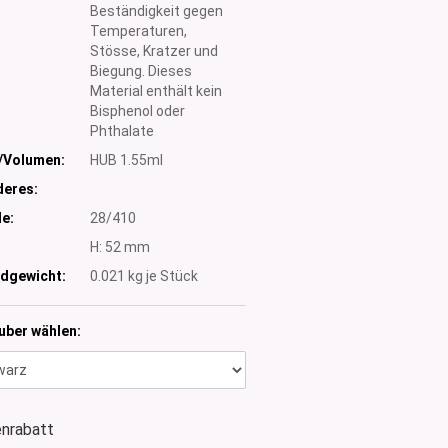
Beständigkeit gegen
Temperaturen,
Stösse, Kratzer und
Biegung. Dieses
Material enthält kein
Bisphenol oder
Phthalate
/Volumen:
HUB 1.55ml
eres:
e:
28/410
:
H: 52 mm
dgewicht:
0.021
kg je Stück
uber wählen:
nrabatt