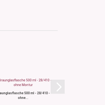
aunglasflasche 500 ml - 28/410 -
Braunglasflasche 250
ohne...
ohne Montu