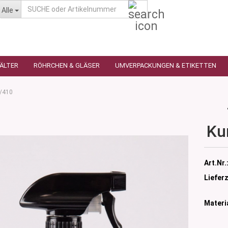
SUCHE
Alle
oder
Artikelnummer
HÄLTER
RÖHRCHEN & GLÄSER
UMVERPACKUNGEN & ETIKETTEN
8/410
Ku
as
utique
n
glas
Art.Nr.
 Ceres
ttiert
Lieferz
tiert -
ulter
sen
Materia
as
öpfchen
n Glas
s
 Kleindosen
n Kunststoff