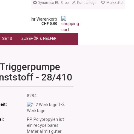
Dynamica EU-Shop
Kundenlogin
Merkzettel
Ihr Warenkorb
CHF 0.00
SETS
ZUBEHÖR & HELFER
Triggerpumpe
nststoff - 28/410
:
8284
eit:
1-2
Werktage
l:
PP, Polypropylen ist
ein recycelbares
Material mit guter