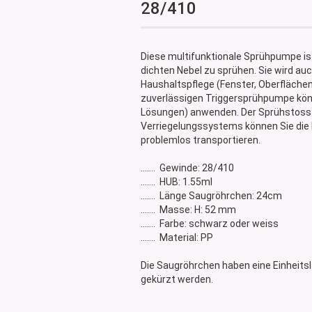
28/410
Glasdose
Vorratsglas
Dose Bambus & Walnut
Diese multifunktionale Sprühpumpe ist 
Dose Neville
dichten Nebel zu sprühen. Sie wird au
Dose Saba
Haushaltspflege (Fenster, Oberfläche
zuverlässigen Triggersprühpumpe könn
Lösungen) anwenden. Der Sprühstoss lä
Verriegelungssystems können Sie die 
problemlos transportieren.
....... Gewinde: 28/410
....... HUB: 1.55ml
....... Länge Saugröhrchen: 24cm
....... Masse: H: 52 mm
....... Farbe: schwarz oder weiss
....... Material: PP
Die Saugröhrchen haben eine Einheits
gekürzt werden.