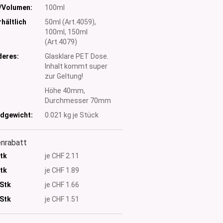
/Volumen:
100ml
hältlich
50ml (Art.4059),
100ml, 150ml
(Art.4079)
eres:
Glasklare PET Dose.
Inhalt kommt super
zur Geltung!
:
Höhe 40mm,
Durchmesser 70mm
dgewicht:
0.021
kg je Stück
nrabatt
Stk
je CHF 2.11
Stk
je CHF 1.89
 Stk
je CHF 1.66
Stk
je CHF 1.51