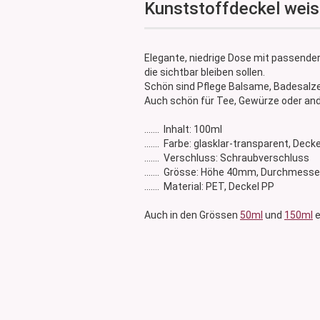
Kunststoffdeckel wei
Glasdose
Vorratsglas
Dose Bambus & Walnut
Elegante, niedrige Dose mit passender
Dose Neville
die sichtbar bleiben sollen.
Dose Saba
Schön sind Pflege Balsame, Badesalze,
Auch schön für Tee, Gewürze oder and
....... Inhalt: 100ml
....... Farbe: glasklar-transparent, Deck
....... Verschluss: Schraubverschluss
....... Grösse: Höhe 40mm, Durchmes
....... Material: PET, Deckel PP
Auch in den Grössen
50ml
und
150ml
e