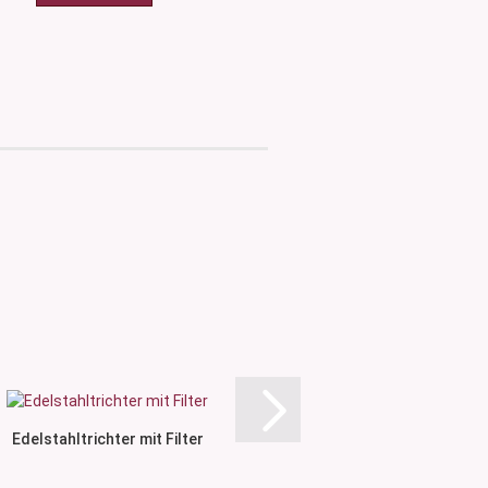
Edelstahltrichter mit Filter
Becherglas mit Henke