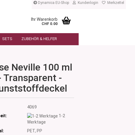
Dynamica EU-Shop
Kundenlogin
Merkzettel
Ihr Warenkorb
CHF 0.00
SETS
ZUBEHÖR & HELFER
se Neville 100 ml
- Transparent -
unststoffdeckel
:
4069
eit:
1-2
Werktage
l:
PET, PP