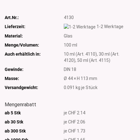
Art.Nr.:
4130
Lieferzeit:
1-2 Werktage
Material:
Glas
Menge/Volumen:
100 ml
Auch erhältlich in:
10 ml (Art. 4110), 30 ml (Art.
4120), 50 ml (Art. 4115)
Gewinde:
DIN 18
Masse:
Ø 44 × H 113 mm
Versandgewicht:
0.091
kg je Stück
Mengenrabatt
ab 5 Stk
je CHF 2.14
ab 30 Stk
je CHF 2.06
ab 300 Stk
je CHF 1.73
ab 1000
Stk
je CHF 1.65