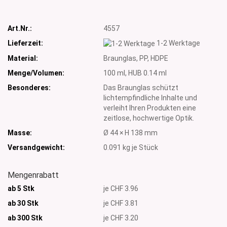
Art.Nr.:
4557
Lieferzeit:
1-2 Werktage
Material:
Braunglas, PP, HDPE
Menge/Volumen:
100 ml, HUB 0.14 ml
Besonderes:
Das Braunglas schützt
lichtempfindliche Inhalte und
verleiht Ihren Produkten eine
zeitlose, hochwertige Optik.
Masse:
Ø 44 × H 138 mm
Versandgewicht:
0.091
kg je Stück
Mengenrabatt
ab 5 Stk
je CHF 3.96
ab 30 Stk
je CHF 3.81
ab 300 Stk
je CHF 3.20