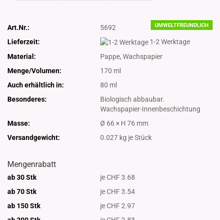
UMWELTFREUNDLICH
Art.Nr.:
5692
Lieferzeit:
1-2 Werktage
Material:
Pappe, Wachspapier
Menge/Volumen:
170 ml
Auch erhältlich in:
80 ml
Besonderes:
Biologisch abbaubar.
Wachspapier-Innenbeschichtung
Masse:
Ø 66 × H 76 mm
Versandgewicht:
0.027
kg je Stück
Mengenrabatt
ab 30 Stk
je CHF 3.68
ab 70 Stk
je CHF 3.54
ab 150 Stk
je CHF 2.97
ab 300
Stk
je CHF 2.83