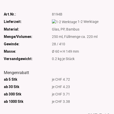
Art.Nr.:
8194B
Lieferzeit:
1-2 Werktage
Material:
Glas, PP, Bambus
Menge/Volumen:
250 ml, Füllmenge ca. 220 ml
Gewinde:
28 / 410
Masse:
Ø 60 × H 149 mm
Versandgewicht:
0.2
kg je Stück
Mengenrabatt
ab 5 Stk
je CHF 4.72
ab 30 Stk
je CHF 4.23
ab 300 Stk
je CHF 3.71
ab 1000
Stk
je CHF 3.38