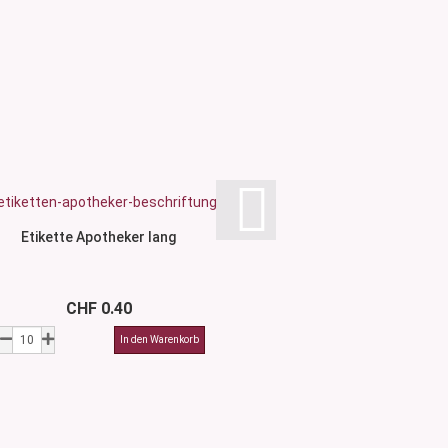
SCHNÄPPCHEN
Etikette Apotheker lang
Etikette Ein
Statt CHF 
CHF 0.40
Nur CHF 0