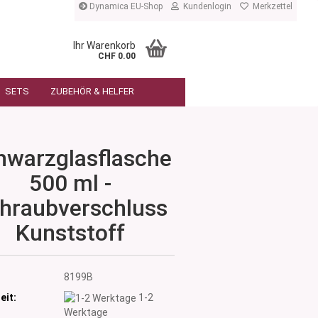
Dynamica EU-Shop
Kundenlogin
Merkzettel
Ihr Warenkorb
CHF 0.00
SETS
ZUBEHÖR & HELFER
hwarzglasflasche
500 ml -
hraubverschluss
Kunststoff
:
8199B
eit:
1-2
Werktage