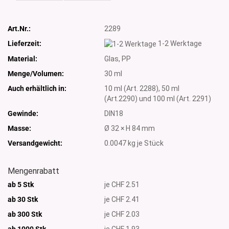
Art.Nr.:
2289
Lieferzeit:
1-2 Werktage
Material:
Glas, PP
Menge/Volumen:
30 ml
Auch erhältlich in:
10 ml (Art. 2288), 50 ml
(Art.2290) und 100 ml (Art. 2291)
Gewinde:
DIN18
Masse:
Ø 32 × H 84 mm
Versandgewicht:
0.0047
kg je Stück
Mengenrabatt
ab 5 Stk
je CHF 2.51
ab 30 Stk
je CHF 2.41
ab 300 Stk
je CHF 2.03
ab 1000
Stk
je CHF 1.93