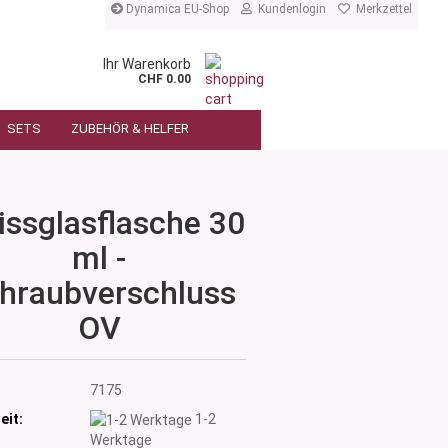
Dynamica EU-Shop
Kundenlogin
Merkzettel
Ihr Warenkorb
CHF 0.00
SETS
ZUBEHÖR & HELFER
ssglasflasche 30
ml -
hraubverschluss
OV
:
7175
eit:
1-2
Werktage