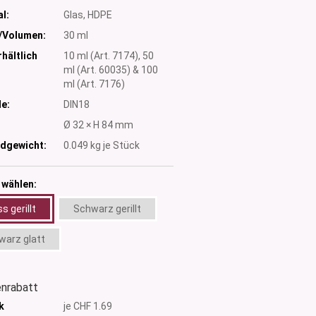
l:
Glas, HDPE
/Volumen:
30 ml
hältlich
10 ml (Art. 7174), 50
ml (Art. 60035) & 100
ml (Art. 7176)
e:
DIN18
:
Ø 32 × H 84 mm
dgewicht:
0.049
kg je Stück
 wählen:
s gerillt
Schwarz gerillt
warz glatt
nrabatt
k
je CHF 1.69