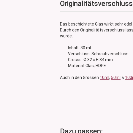
Originalitätsverschluss
Glasdose
Vorratsglas
Dose Bambus & Walnut
Das beschichtete Glas wirkt sehr edel
Dose Neville
Durch den Originalitätsverschluss läs
Dose Saba
wurde.
....... Inhalt: 30 ml
....... Verschluss: Schraubverschluss
....... Grösse: Ø 32 × H 84 mm
....... Material: Glas, HDPE
Auch in den Grössen
10ml
,
50ml
&
100
Dazu passen: