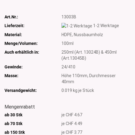
Art.Nr.:
13003B
Lieferzeit:
1-2 Werktage
Material:
HDPE, Nussbaumholz
Menge/Volumen:
100ml
Auch erhältlich in:
250ml (Art. 13024B) & 450ml
(Art.13045B)
Gewinde:
24/410
Masse:
Höhe 110mm, Durchmesser
40mm
Versandgewicht:
0.019
kg je Stück
Mengenrabatt
ab 30 Stk
je CHF 4.67
ab 70 Stk
je CHF 4.49
ab 150 Stk
je CHF 3.77