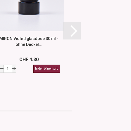
MIRON Violettglasdose 30 ml -
Glasdose 50 ml - ohne
ohne Deckel...
Varianten.
CHF 4.30
CHF 2.5