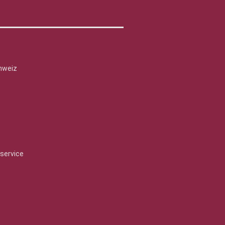
hweiz
service