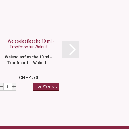
Weissglasflasche 10 ml -
Säuremattierte Flas
Tropfmontur Walnut...
Schraubversch
CHF 4.70
CHF 2.6