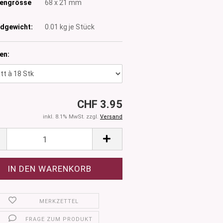
tengrösse
68 x 21 mm
dgewicht:
0.01
kg je Stück
en:
CHF 3.95
inkl. 8.1% MwSt. zzgl.
Versand
MERKZETTEL
FRAGE ZUM PRODUKT