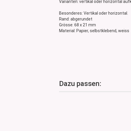
Varianten: vertikal oder horizontal auf
Glasdose
Vorratsglas
Besonderes: Vertikal oder horizontal.
Rand: abgerundet
Dose Bambus & Walnut
Grösse: 68 x 21 mm
Dose Neville
Material: Papier, selbstklebend, weiss
Dose Saba
Dazu passen: