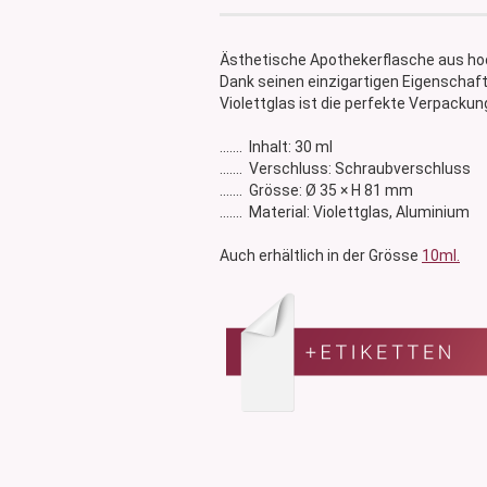
Glasdose
Vorratsglas
Ästhetische Apothekerflasche aus ho
Dose Bambus & Walnut
Dank seinen einzigartigen Eigenschafte
Dose Neville
Violettglas ist die perfekte Verpacku
Dose Saba
....... Inhalt: 30 ml
....... Verschluss: Schraubverschluss
....... Grösse: Ø 35 × H 81 mm
....... Material: Violettglas, Aluminium
Auch erhältlich in der Grösse
10ml.