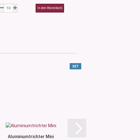
SET
Aluminiumtrichter Mini
Kunststofftr