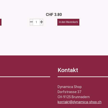
CHF 3.80
Kontakt
Dynamica Shop
Dorfstrasse 37
CH-9125 Brunnadern
kontakt@dynamica-shop.ch