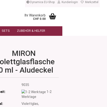
Dynamica EU-Shop
Kundenlogin
Merkzettel
Ihr Warenkorb
CHF 0.00
SETS
ZUBEHÖR & HELFER
MIRON
olettglasflasche
0 ml - Aludeckel
:
9035
eit:
1-2
Werktage
l:
Violettglas,