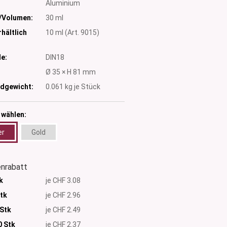
Aluminium
/Volumen:
30 ml
hältlich
10 ml (Art. 9015)
e:
DIN18
:
Ø 35 × H 81 mm
dgewicht:
0.061
kg je Stück
 wählen:
er
Gold
nrabatt
k
je CHF 3.08
Stk
je CHF 2.96
 Stk
je CHF 2.49
0
Stk
je CHF 2.37