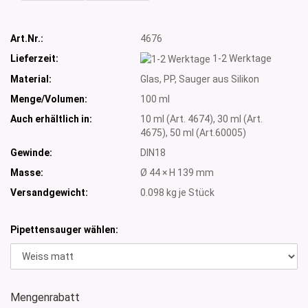
Art.Nr.:
4676
Lieferzeit:
1-2 Werktage
Material:
Glas, PP, Sauger aus Silikon
Menge/Volumen:
100 ml
Auch erhältlich in:
10 ml (Art. 4674), 30 ml (Art.
4675), 50 ml (Art.60005)
Gewinde:
DIN18
Masse:
Ø 44 × H 139 mm
Versandgewicht:
0.098
kg je Stück
Pipettensauger wählen:
Mengenrabatt