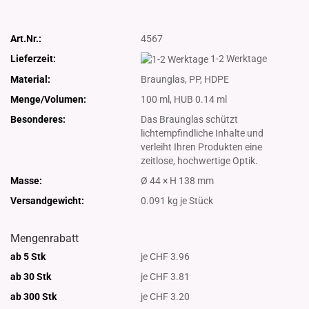
Art.Nr.:
4567
Lieferzeit:
1-2 Werktage
Material:
Braunglas, PP, HDPE
Menge/Volumen:
100 ml, HUB 0.14 ml
Besonderes:
Das Braunglas schützt
lichtempfindliche Inhalte und
verleiht Ihren Produkten eine
zeitlose, hochwertige Optik.
Masse:
Ø 44 × H 138 mm
Versandgewicht:
0.091
kg je Stück
Mengenrabatt
ab 5 Stk
je CHF 3.96
ab 30 Stk
je CHF 3.81
ab 300 Stk
je CHF 3.20