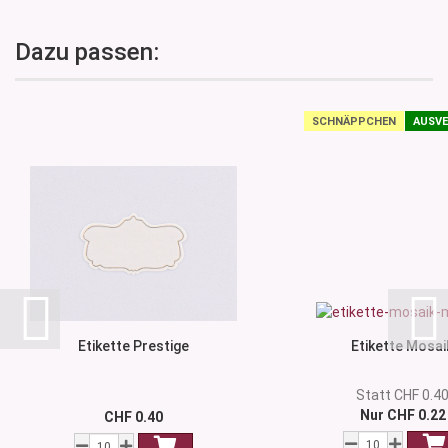
Dazu passen:
SCHNÄPPCHEN
AUSVE
Etikette Prestige
Etikette Mosai
Statt CHF 0.4
Nur CHF 0.22
CHF 0.40