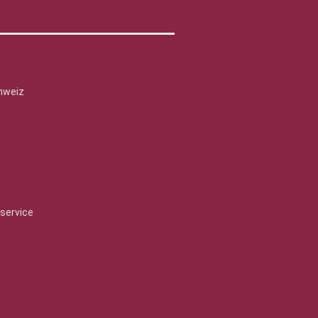
hweiz
service