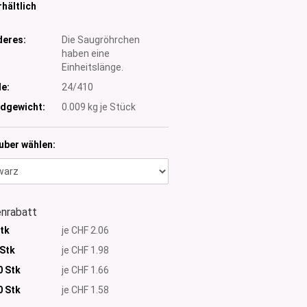
hältlich
eres:
Die Saugröhrchen
haben eine
Einheitslänge.
e:
24/410
dgewicht:
0.009
kg je Stück
uber wählen:
nrabatt
Stk
je CHF 2.06
 Stk
je CHF 1.98
0 Stk
je CHF 1.66
0
Stk
je CHF 1.58