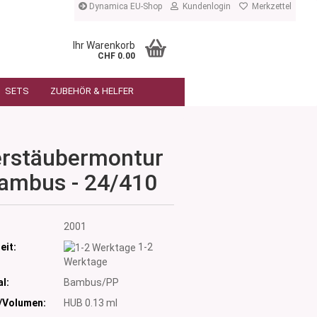
Dynamica EU-Shop
Kundenlogin
Merkzettel
Ihr Warenkorb
CHF 0.00
SETS
ZUBEHÖR & HELFER
erstäubermontur
ambus - 24/410
:
2001
eit:
1-2
Werktage
l:
Bambus/PP
/Volumen:
HUB 0.13 ml