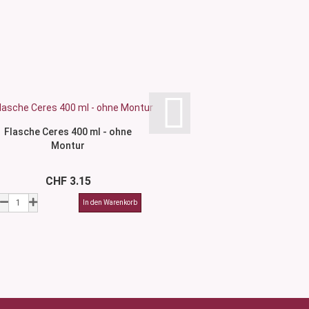
Flasche Ceres 400 ml - ohne
Flasche Tara 100 ml
Montur
ohne Montu
CHF 3.15
CHF 1.8