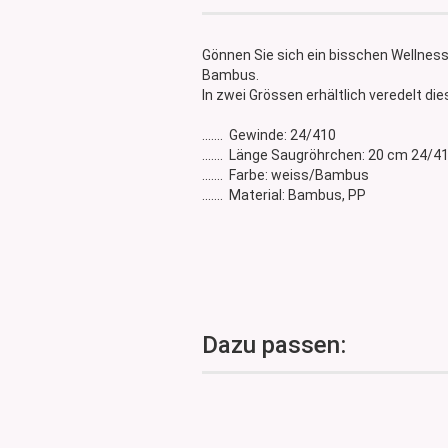
Glasdose
Vorratsglas
Gönnen Sie sich ein bisschen Wellne
Dose Bambus & Walnut
Bambus.
Dose Neville
In zwei Grössen erhältlich veredelt di
Dose Saba
....... Gewinde: 24/410
....... Länge Saugröhrchen: 20 cm 24/4
....... Farbe: weiss/Bambus
....... Material: Bambus, PP
Dazu passen: