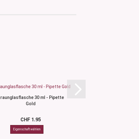
raunglasflasche 30 ml - Pipette
Etikette Weiss/Braun-
Gold
ml Glasflasc
CHF 1.95
CHF 0.5