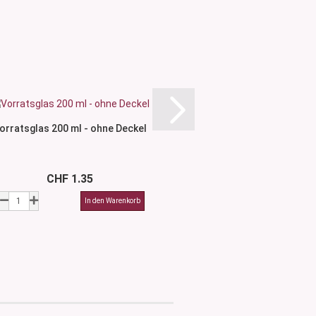
orratsglas 200 ml - ohne Deckel
Bambusdeckel - für 
Dosen..
CHF 1.35
CHF 1.4