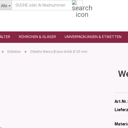
SUCHE
Alle
oder
Artikelnummer
HÄLTER
RÖHRCHEN & GLÄSER
UMVERPACKUNGEN & ETIKETTEN
»
»
Etiketten
Etikette Weiss/Braun-Antik Ø 50 mm
We
as
utique
n
glas
 Ceres
ttiert
Art.Nr.
tiert -
ulter
sen
Lieferz
as
öpfchen
n Glas
s
Materia
 Kleindosen
n Kunststoff