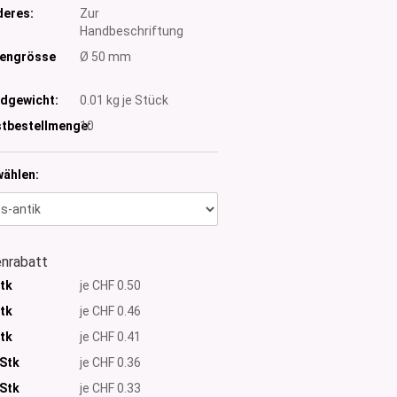
eres:
Zur
Handbeschriftung
tengrösse
Ø 50 mm
dgewicht:
0.01
kg je Stück
tbestellmenge:
10
wählen:
nrabatt
Stk
je CHF 0.50
Stk
je CHF 0.46
Stk
je CHF 0.41
 Stk
je CHF 0.36
Stk
je CHF 0.33