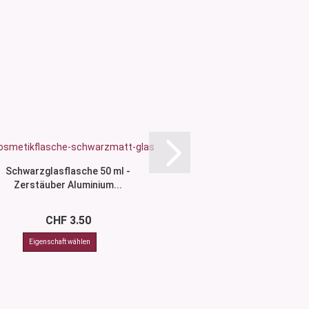
Schwarzglasflasche 50 ml -
Flasche "Tara" 10
Zerstäuber Aluminium...
schwarz, mit Zer
CHF 3.50
CHF 4.3