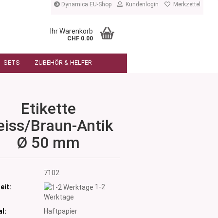
Dynamica EU-Shop
Kundenlogin
Merkzettel
Ihr Warenkorb
CHF 0.00
SETS
ZUBEHÖR & HELFER
Etikette
iss/Braun-Antik
Ø 50 mm
:
7102
eit:
1-2
Werktage
l:
Haftpapier