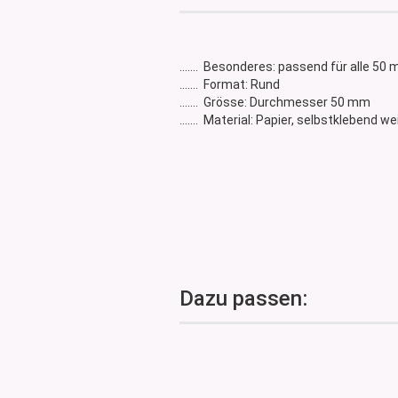
Glasdose
Vorratsglas
Dose Bambus & Walnut
....... Besonderes: passend für alle 5
Dose Neville
....... Format: Rund
....... Grösse: Durchmesser 50 mm
Dose Saba
....... Material: Papier, selbstklebend w
Dazu passen: