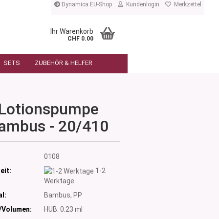
Dynamica EU-Shop
Kundenlogin
Merkzettel
Ihr Warenkorb
CHF 0.00
SETS
ZUBEHÖR & HELFER
Lotionspumpe
ambus - 20/410
:
0108
eit:
1-2
Werktage
l:
Bambus, PP
/Volumen:
HUB: 0.23 ml