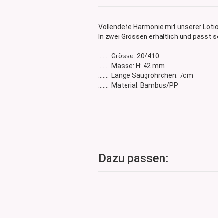
Glasdose
Vorratsglas
Vollendete Harmonie mit unserer Lo
Dose Bambus & Walnut
In zwei Grössen erhältlich und passt s
Dose Neville
....... Grösse: 20/410
Dose Saba
....... Masse: H: 42 mm
....... Länge Saugröhrchen: 7cm
....... Material: Bambus/PP
Dazu passen: