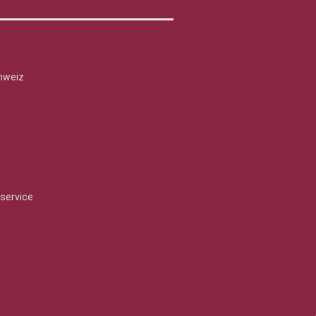
hweiz
service