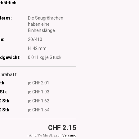
hältlich
eres:
Die Saugröhrchen
haben eine
Einheitslänge.
e:
20/410
:
H: 42 mm
dgewicht:
0.011
kg je Stück
nrabatt
Stk
je CHF 2.01
 Stk
je CHF 1.93
0 Stk
je CHF 1.62
0
Stk
je CHF 1.54
CHF 2.15
inkl. 8.1% MwSt. zzgl.
Versand