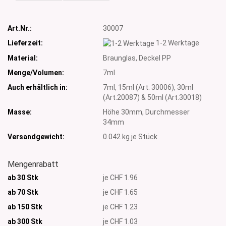
Art.Nr.:
30007
Lieferzeit:
1-2 Werktage
Material:
Braunglas, Deckel PP
Menge/Volumen:
7ml
Auch erhältlich in:
7ml, 15ml (Art. 30006), 30ml
(Art.20087) & 50ml (Art.30018)
Masse:
Höhe 30mm, Durchmesser
34mm
Versandgewicht:
0.042
kg je Stück
Mengenrabatt
ab 30 Stk
je CHF 1.96
ab 70 Stk
je CHF 1.65
ab 150 Stk
je CHF 1.23
ab 300
Stk
je CHF 1.03