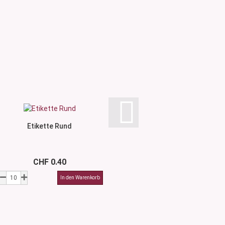
Etikette Rund
Etikette Weiss/Brau
mm
CHF 0.40
CHF 0.5