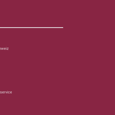
hweiz
service