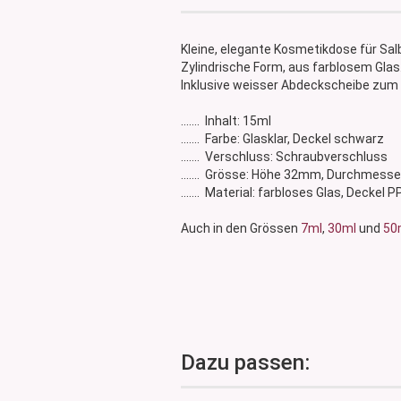
Glasdose
Vorratsglas
Kleine, elegante Kosmetikdose für Sal
Dose Bambus & Walnut
Zylindrische Form, aus farblosem Glas
Dose Neville
Inklusive weisser Abdeckscheibe zum 
Dose Saba
....... Inhalt: 15ml
....... Farbe: Glasklar, Deckel schwarz
....... Verschluss: Schraubverschluss
....... Grösse: Höhe 32mm, Durchmes
....... Material: farbloses Glas, Decke
Auch in den Grössen
7ml
,
30ml
und
50
Dazu passen: