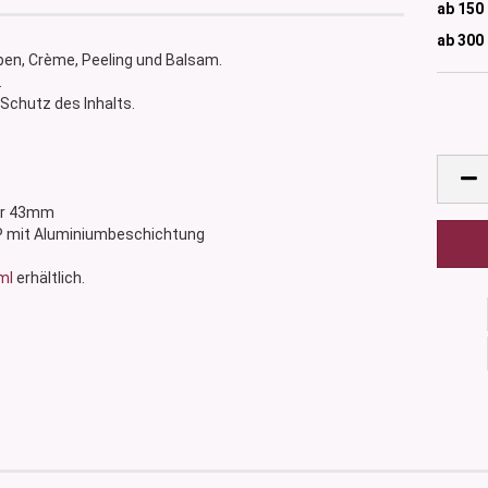
ab 150
ab 300
ben, Crème, Peeling und Balsam.
.
Schutz des Inhalts.
ser 43mm
l PP mit Aluminiumbeschichtung
ml
erhältlich.