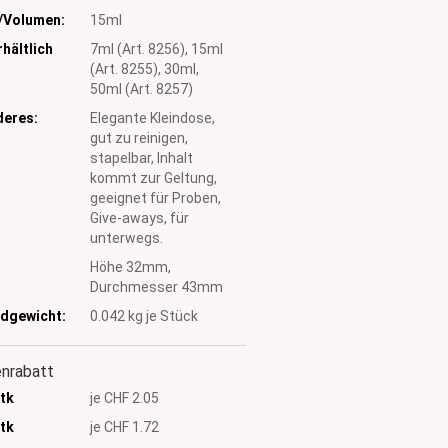
/Volumen:
15ml
hältlich
7ml (Art. 8256), 15ml
(Art. 8255), 30ml,
50ml (Art. 8257)
eres:
Elegante Kleindose,
gut zu reinigen,
stapelbar, Inhalt
kommt zur Geltung,
geeignet für Proben,
Give-aways, für
unterwegs.
:
Höhe 32mm,
Durchmesser 43mm
dgewicht:
0.042
kg je Stück
nrabatt
Stk
je CHF 2.05
Stk
je CHF 1.72