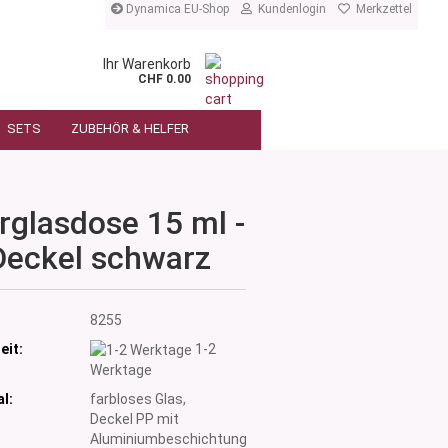
Dynamica EU-Shop
Kundenlogin
Merkzettel
Ihr Warenkorb
CHF 0.00
SETS
ZUBEHÖR & HELFER
rglasdose 15 ml -
Deckel schwarz
:
8255
eit:
1-2
Werktage
l:
farbloses Glas,
Deckel PP mit
Aluminiumbeschichtung