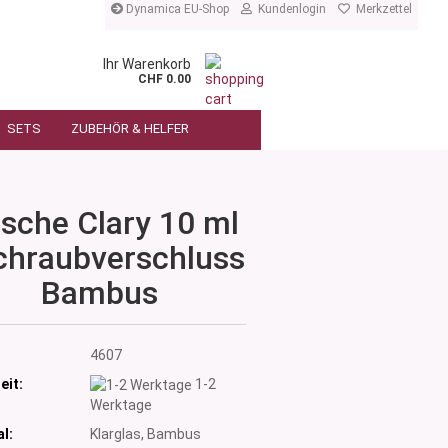
Dynamica EU-Shop
Kundenlogin
Merkzettel
Ihr Warenkorb
CHF 0.00
SETS
ZUBEHÖR & HELFER
asche Clary 10 ml
chraubverschluss
Bambus
:
4607
eit:
1-2
Werktage
l:
Klarglas, Bambus