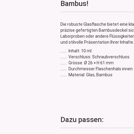
Bambus!
Glasdose
Vorratsglas
Dose Bambus & Walnut
Die robuste Glasflasche bietet eine kl
Dose Neville
präzise gefertigten Bambusdeckel sich
Dose Saba
Laborproben oder andere Flüssigkeiten
und stilvolle Präsentation Ihrer Inhalte.
....... Inhalt: 10 ml
....... Verschluss: Schraubverschluss
....... Grösse: Ø 26 × H 61 mm
....... Durchmesser Flaschenhals inne
....... Material: Glas, Bambus
Dazu passen: