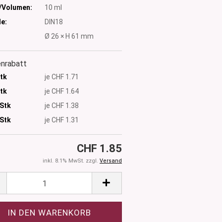
/Volumen:
10 ml
e:
DIN18
:
Ø 26 × H 61 mm
nrabatt
Stk
je CHF 1.71
Stk
je CHF 1.64
 Stk
je CHF 1.38
Stk
je CHF 1.31
CHF 1.85
inkl. 8.1% MwSt. zzgl.
Versand