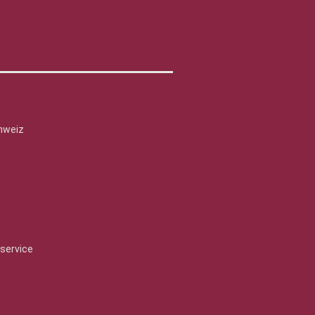
hweiz
service