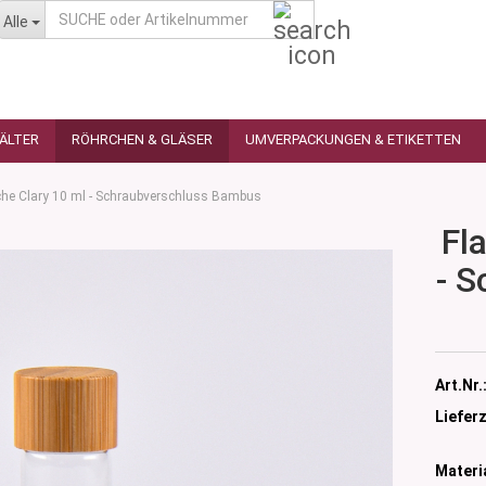
SUCHE
Alle
oder
Artikelnummer
HÄLTER
RÖHRCHEN & GLÄSER
UMVERPACKUNGEN & ETIKETTEN
che Clary 10 ml - Schraubverschluss Bambus
Fl
- S
as
utique
n
glas
 Ceres
ttiert
Art.Nr.
tiert -
ulter
sen
Lieferz
as
öpfchen
n Glas
s
Materia
 Kleindosen
n Kunststoff