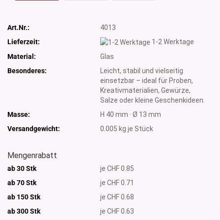
Art.Nr.:
4013
Lieferzeit:
1-2 Werktage
Material:
Glas
Besonderes:
Leicht, stabil und vielseitig
einsetzbar – ideal für Proben,
Kreativmaterialien, Gewürze,
Salze oder kleine Geschenkideen.
Masse:
H 40 mm · Ø 13 mm
Versandgewicht:
0.005
kg je Stück
Mengenrabatt
ab 30 Stk
je CHF 0.85
ab 70 Stk
je CHF 0.71
ab 150 Stk
je CHF 0.68
ab 300
Stk
je CHF 0.63