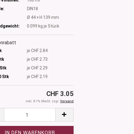
e:
DIN18
:
Ø 44 × H 139 mm
dgewicht:
0.099
kg je Stück
nrabatt
k
je CHF 2.84
Stk
je CHF 2.73
 Stk
je CHF 2.29
0
Stk
je CHF 2.19
CHF 3.05
inkl. 8.1% MwSt. zzgl.
Versand