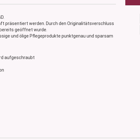
BD.
äft präsentiert werden. Durch den Originalitätsverschluss
 bereits geöffnet wurde.
üssige und ölige Pflegeprodukte punktgenau und sparsam
wird aufgeschraubt
kon