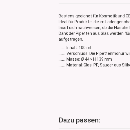
Glasdose
Vorratsglas
Bestens geeignet für Kosmetik und C
Dose Bambus & Walnut
Ideal für Produkte, die im Ladengesch
Dose Neville
lässt sich nachweisen, ob die Flasche
Dank der Pipetten aus Glas werden fl
Dose Saba
aufgetragen.
....... Inhalt: 100 ml
....... Verschluss: Die Pipettenmonur 
....... Masse: Ø 44 × H 139 mm
....... Material: Glas, PP, Sauger aus Sili
Dazu passen: