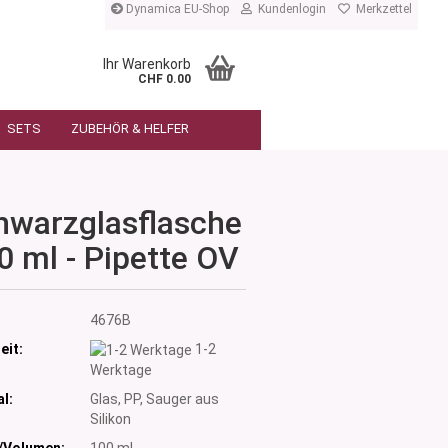
Dynamica EU-Shop
Kundenlogin
Merkzettel
Ihr Warenkorb
CHF 0.00
SETS
ZUBEHÖR & HELFER
hwarzglasflasche
0 ml - Pipette OV
:
4676B
eit:
1-2
Werktage
l:
Glas, PP, Sauger aus
Silikon
/Volumen:
100 ml