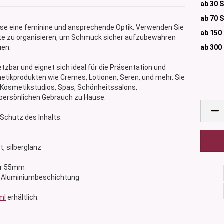
ab 30 
ab 70 
Dose eine feminine und ansprechende Optik. Verwenden Sie
ab 150
kte zu organisieren, um Schmuck sicher aufzubewahren
ab 300
uen.
etzbar und eignet sich ideal für die Präsentation und
etikprodukten wie Cremes, Lotionen, Seren, und mehr. Sie
in Kosmetikstudios, Spas, Schönheitssalons,
 persönlichen Gebrauch zu Hause.
Schutz des Inhalts.
tt, silberglanz
ser 55mm
 mit Aluminiumbeschichtung
ml
erhältlich.