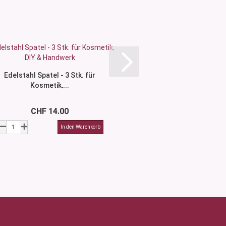
Edelstahl Spatel - 3 Stk. für
Crème Salbenspatel 
Kosmetik,...
CHF 14.00
ab CHF 3