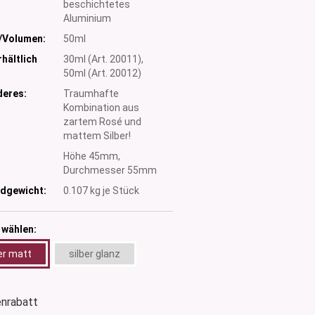
beschichtetes
Aluminium
/Volumen:
50ml
hältlich
30ml (Art. 20011),
50ml (Art. 20012)
eres:
Traumhafte
Kombination aus
zartem Rosé und
mattem Silber!
:
Höhe 45mm,
Durchmesser 55mm
dgewicht:
0.107
kg je Stück
 wählen:
er matt
silber glanz
nrabatt