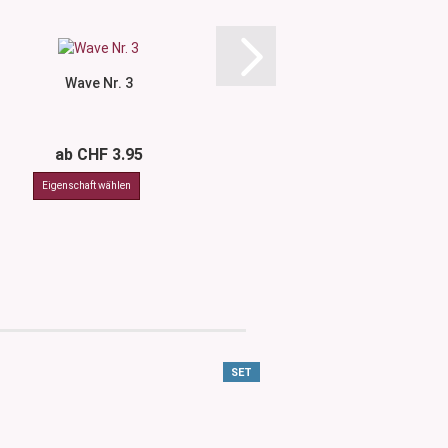
Wave Nr. 3
Etikette Weiss/Brau
mm
ab CHF 3.95
CHF 0.5
SET