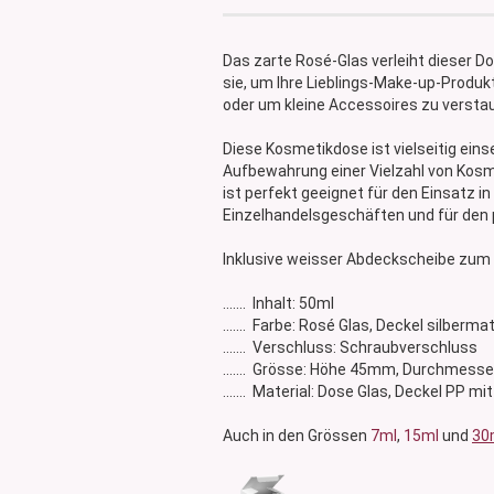
Glasdose
Vorratsglas
Das zarte Rosé-Glas verleiht dieser 
Dose Bambus & Walnut
sie, um Ihre Lieblings-Make-up-Produ
Dose Neville
oder um kleine Accessoires zu versta
Dose Saba
Diese Kosmetikdose ist vielseitig eins
Aufbewahrung einer Vielzahl von Kosm
ist perfekt geeignet für den Einsatz 
Einzelhandelsgeschäften und für den
Inklusive weisser Abdeckscheibe zum 
....... Inhalt: 50ml
....... Farbe: Rosé Glas, Deckel silberma
....... Verschluss: Schraubverschluss
....... Grösse: Höhe 45mm, Durchmes
....... Material: Dose Glas, Deckel PP
Auch in den Grössen
7ml
,
15ml
und
30