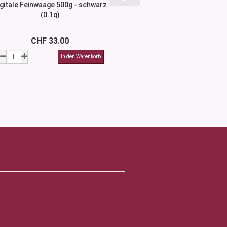
igitale Feinwaage 500g - schwarz
Crème Salbenspatel 
(0.1g)
CHF 33.00
ab CHF 3