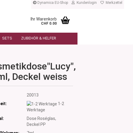
Dynamica EU-Shop
Kundenlogin
Merkzettel
Ihr Warenkorb
CHF 0.00
SETS
ZUBEHÖR & HELFER
smetikdose"Lucy",
ml, Deckel weiss
:
20013
eit:
1-2
Werktage
l:
Dose Roséglas,
Deckel PP
/Volumen:
7ml