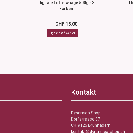
Digitale Löffelwaage 500g - 3
D
Farben
CHF 13.00
Kontakt
Dynamica Shop
Dorfstrasse 37
CH-9125 Brunnadern
kontakt@dynamica-shop.ch