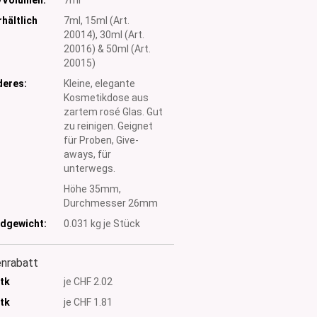
hältlich
7ml, 15ml (Art.
20014), 30ml (Art.
20016) & 50ml (Art.
20015)
eres:
Kleine, elegante
Kosmetikdose aus
zartem rosé Glas. Gut
zu reinigen. Geignet
für Proben, Give-
aways, für
unterwegs.
:
Höhe 35mm,
Durchmesser 26mm
dgewicht:
0.031
kg je Stück
nrabatt
Stk
je CHF 2.02
Stk
je CHF 1.81