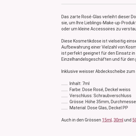
Glasdose
Vorratsglas
Das zarte Rosé-Glas verleiht dieser 
Dose Bambus & Walnut
sie, um Ihre Lieblings-Make-up-Produ
Dose Neville
oder um kleine Accessoires zu versta
Dose Saba
Diese Kosmetikdose ist vielseitig eins
Aufbewahrung einer Vielzahl von Kosm
ist perfekt geeignet für den Einsatz 
Einzelhandelsgeschäften und für den
Inklusive weisser Abdeckscheibe zum 
....... Inhalt: 7ml
....... Farbe: Dose Rosé, Deckel weiss
....... Verschluss: Schraubverschluss
....... Grösse: Höhe 35mm, Durchmes
....... Material: Dose Glas, Deckel PP
Auch in den Grössen
15ml,
30ml
und
5