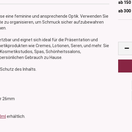
ab 150
ab 300
Dose eine feminine und ansprechende Optik. Verwenden Sie
kte zu organisieren, um Schmuck sicher aufzubewahren
uen.
etzbar und eignet sich ideal für die Präsentation und
etikprodukten wie Cremes, Lotionen, Seren, und mehr. Sie
in Kosmetikstudios, Spas, Schönheitssalons,
 persönlichen Gebrauch zu Hause.
Schutz des Inhalts.
ser 26mm
0ml
erhältlich.