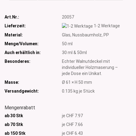
Art.Nr.:
20057
Lieferzeit:
1-2 Werktage
Material:
Glas, Nussbaumholz, PP
Menge/Volumen:
50 ml
Auch erhältlich in:
30 ml & 50ml
Besonderes:
Echter Walnutdeckel mit
individueller Holzmaserung –
jede Dose ein Unikat.
Masse:
Ø 61 × H 50 mm
Versandgewicht:
0.135
kg je Stück
Mengenrabatt
ab 30 Stk
je CHF 7.97
ab 70 Stk
je CHF 7.66
ab 150 Stk
je CHF 6.43