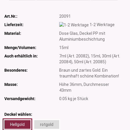
Art.Nr.:
20091
Lieferzeit:
1-2 Werktage
Material:
Dose Glas, Deckel PP mit
Aluminiumbeschichtung
Menge/Volumen:
15ml
Auch erhältlich in:
7ml (Art. 20082), 15ml, 30ml (Art.
20084), 50ml (Art. 20085)
Besonderes:
Braun und zartes Gold. Ein
traumhaft schöne Kombination!
Masse:
Höhe 36mm, Durchmesser
43mm
Versandgewicht:
0.05
kg je Stück
Deckel wählen:
Hellgold
rotgold