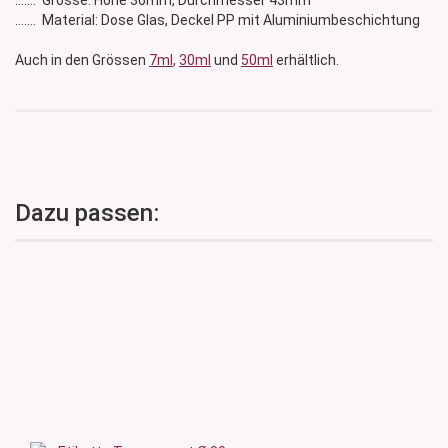
....... Grösse: Höhe 36mm, Durchmesser 43mm
....... Material: Dose Glas, Deckel PP mit Aluminiumbeschichtung
Auch in den Grössen
7ml
,
30ml
und
50ml
erhältlich.
Dazu passen: