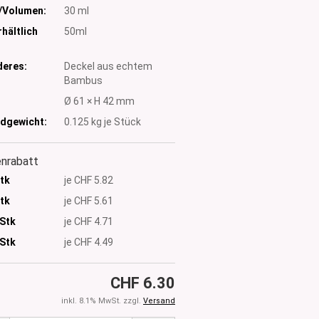
/Volumen:
30 ml
hältlich
50ml
eres:
Deckel aus echtem
Bambus
:
Ø 61 × H 42 mm
dgewicht:
0.125
kg je Stück
nrabatt
Stk
je CHF 5.82
Stk
je CHF 5.61
 Stk
je CHF 4.71
Stk
je CHF 4.49
CHF 6.30
inkl. 8.1% MwSt. zzgl.
Versand