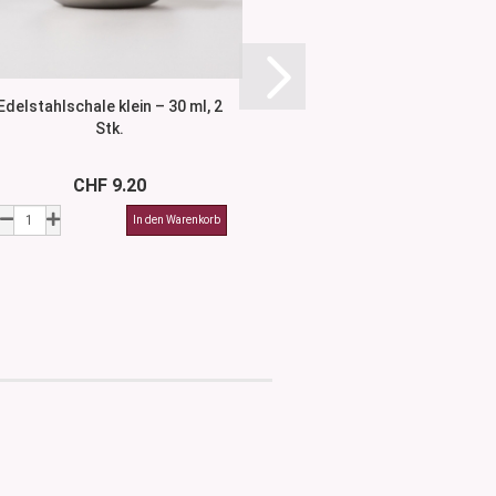
Edelstahlschale klein – 30 ml, 2
Mix Bowl - Set 3
Stk.
CHF 9.20
CHF 9.9