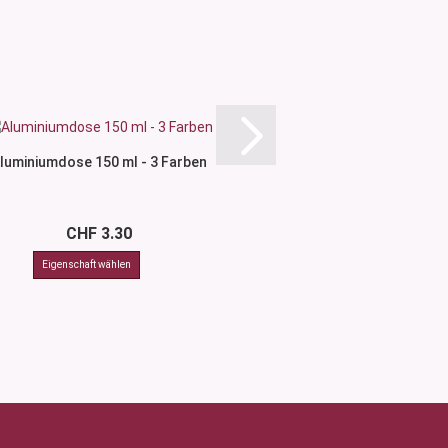
luminiumdose 150 ml - 3 Farben
Schwarzglasflasch
Zerstäuber Wa
CHF 3.30
CHF 8.5