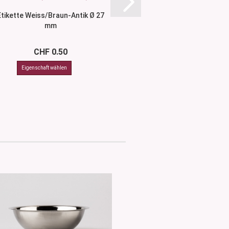
Etikette Weiss/Braun-Antik Ø 27
Etikette Transpar
mm
CHF 0.50
CHF 0.4