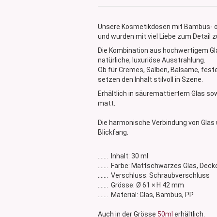
Glasdose
Vorratsglas
Unsere Kosmetikdosen mit Bambus- od
Dose Bambus & Walnut
und wurden mit viel Liebe zum Detail
Dose Neville
Die Kombination aus hochwertigem Glas
Dose Saba
natürliche, luxuriöse Ausstrahlung.
Ob für Cremes, Salben, Balsame, fest
setzen den Inhalt stilvoll in Szene.
Erhältlich in säuremattiertem Glas so
matt.
Die harmonische Verbindung von Glas
Blickfang.
....... Inhalt: 30 ml
....... Farbe: Mattschwarzes Glas, Dec
....... Verschluss: Schraubverschluss
....... Grösse: Ø 61 × H 42 mm
....... Material: Glas, Bambus, PP
Auch in der Grösse
50ml
erhältlich.