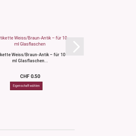
ikette Weiss/Braun-Antik – für 10
Etikette Transpar
ml Glasflaschen...
CHF 0.50
CHF 0.4