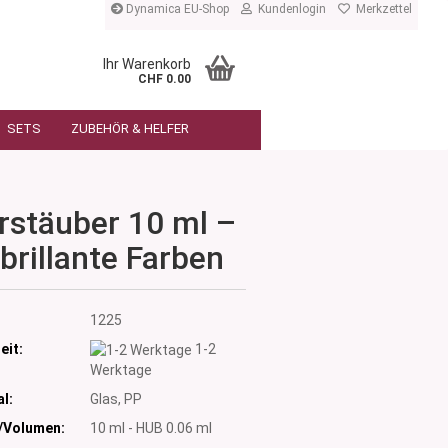
Dynamica EU-Shop
Kundenlogin
Merkzettel
Ihr Warenkorb
CHF 0.00
SETS
ZUBEHÖR & HELFER
rstäuber 10 ml –
 brillante Farben
:
1225
eit:
1-2
Werktage
l:
Glas, PP
/Volumen:
10 ml - HUB 0.06 ml