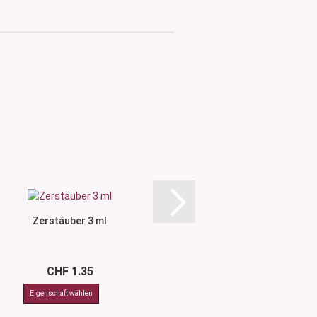
Zerstäuber 3 ml
Airless Dispenser 30
CHF 1.35
CHF 3.2