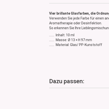
Glasdose
Vorratsglas
Vier brillante Glasfarben, die Ordnun
Dose Bambus & Walnut
Verwenden Sie jede Farbe für einen an
Dose Neville
Aromatherapie oder Desinfektion.
So erkennen Sie Ihre Lieblingsmischun
Dose Saba
....... Inhalt: 10 ml
....... Masse: Ø 13 × H 97 mm
....... Material: Glas/ PP-Kunststoff
Dazu passen: