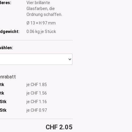
eres:
Vier brillante
Glasfarben, die
Ordnung schaffen.
:
Ø 13 × H 97 mm
dgewicht:
0.06
kg je Stück
wählen:
nrabatt
Stk
je CHF 1.85
Stk
je CHF 1.56
 Stk
je CHF 1.16
Stk
je CHF 0.97
CHF 2.05