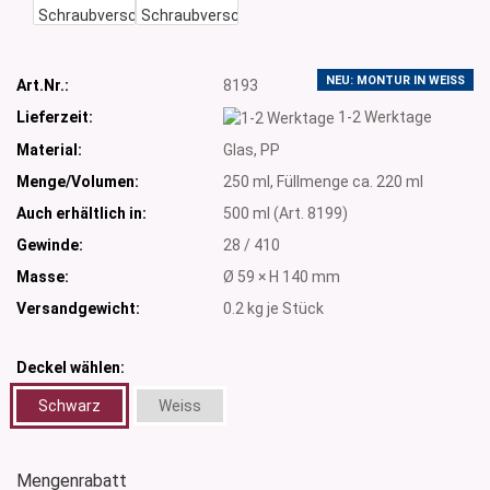
NEU: MONTUR IN WEISS
Art.Nr.:
8193
Lieferzeit:
1-2 Werktage
Material:
Glas, PP
Menge/Volumen:
250 ml, Füllmenge ca. 220 ml
Auch erhältlich in:
500 ml (Art. 8199)
Gewinde:
28 / 410
Masse:
Ø 59 × H 140 mm
Versandgewicht:
0.2
kg je Stück
Deckel wählen:
Schwarz
Weiss
Mengenrabatt