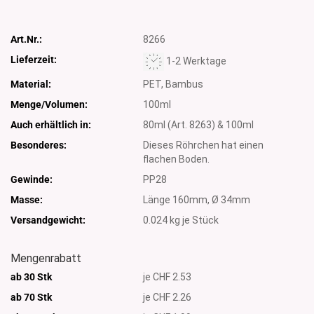
Art.Nr.:
8266
Lieferzeit:
1-2 Werktage
Material:
PET, Bambus
Menge/Volumen:
100ml
Auch erhältlich in:
80ml (Art. 8263) & 100ml
Besonderes:
Dieses Röhrchen hat einen
flachen Boden.
Gewinde:
PP28
Masse:
Länge 160mm, Ø 34mm
Versandgewicht:
0.024
kg je Stück
Mengenrabatt
ab 30 Stk
je CHF 2.53
ab 70 Stk
je CHF 2.26