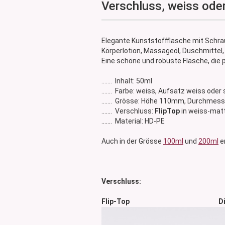
Verschluss, weiss ode
Glasdose
Vorratsglas
Dose Bambus & Walnut
Elegante Kunststoffflasche mit Schrau
Dose Neville
Körperlotion, Massageöl, Duschmittel
Dose Saba
Eine schöne und robuste Flasche, die 
....... Inhalt: 50ml
....... Farbe: weiss, Aufsatz weiss ode
....... Grösse: Höhe 110mm, Durchme
....... Verschluss:
FlipTop
in weiss-mat
....... Material: HD-PE
Auch in der Grösse
100ml
und
200ml
er
Verschluss:
Flip-Top Disc-