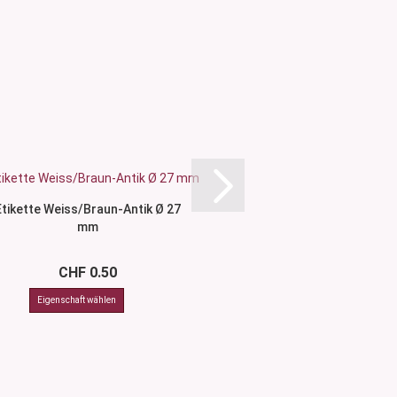
Etikette Weiss/Braun-Antik Ø 27
Etikette Weiss/Brau
mm
mm
CHF 0.50
CHF 0.5