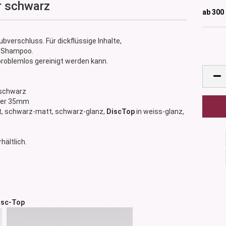
r schwarz
ab 300
bverschluss. Für dickflüssige Inhalte,
, Shampoo.
problemlos gereinigt werden kann.
r schwarz
sser 35mm
t, schwarz-matt, schwarz-glanz,
DiscTop
in weiss-glanz,
hältlich.
Top