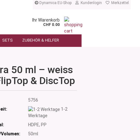
Dynamica EU-Shop
Kundenlogin
Merkzettel
Ihr Warenkorb
CHF 0.00
SETS
ZUBEHÖR & HELFER
ra 50 ml – weiss
FlipTop & DiscTop
:
5756
eit:
1-2
Werktage
l:
HDPE, PP
/Volumen:
50ml