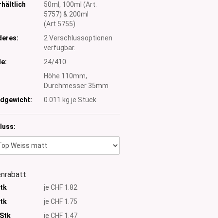
hältlich
50ml, 100ml (Art.
5757) & 200ml
(Art.5755)
eres:
2 Verschlussoptionen
verfügbar.
e:
24/410
:
Höhe 110mm,
Durchmesser 35mm
dgewicht:
0.011
kg je Stück
luss:
nrabatt
Stk
je CHF 1.82
Stk
je CHF 1.75
 Stk
je CHF 1.47