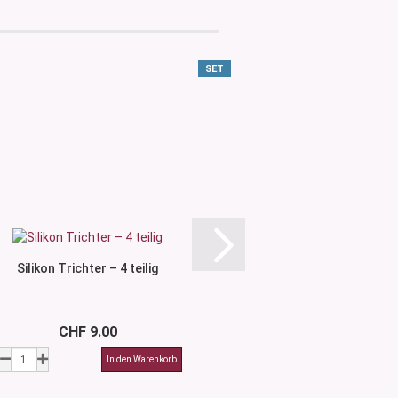
SET
Silikon Trichter – 4 teilig
Mini Trichter aus Sili
für...
CHF 9.00
CHF 9.0