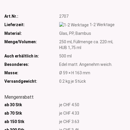
Art.Nr.:
2707
Lieferzeit:
1-2 Werktage
Material:
Glas, PP, Bambus
Menge/Volumen:
250 ml, Füllmenge ca. 220 ml,
HUB 1,75 ml
Auch erhältlich in:
500 ml
Besonderes:
Edel matt. Angenehm weich.
Masse:
Ø 59 × H 163 mm
Versandgewicht:
0.2
kg je Stück
Mengenrabatt
ab 30 Stk
je CHF 4.50
ab 70 Stk
je CHF 4.33
ab 150 Stk
je CHF 3.63
ab 300
Stk
je CHF 3.46