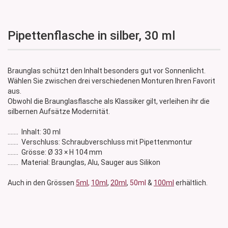
Pipettenflasche in silber, 30 ml
Braunglas schützt den Inhalt besonders gut vor Sonnenlicht.
Wählen Sie zwischen drei verschiedenen Monturen Ihren Favorit
aus.
Obwohl die Braunglasflasche als Klassiker gilt, verleihen ihr die
silbernen Aufsätze Modernität.
....... Inhalt: 30 ml
....... Verschluss: Schraubverschluss mit Pipettenmontur
....... Grösse: Ø 33 × H 104 mm
....... Material: Braunglas, Alu, Sauger aus Silikon
Auch in den Grössen
5ml
,
10ml
,
20ml
,
50ml
&
100ml
erhältlich.