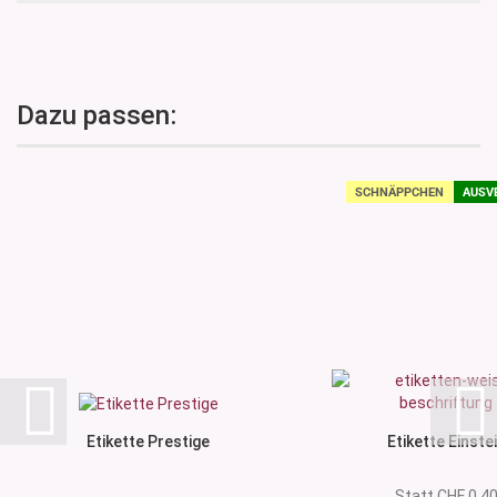
Dazu passen:
SCHNÄPPCHEN
AUSV
Etikette Prestige
Etikette Einste
Statt CHF 0.4