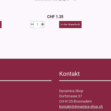
CHF 1.35
Kontakt
Dynamica Shop
Dorfstrasse 37
CH-9125 Brunnadern
kontakt@dynamica-shop.ch