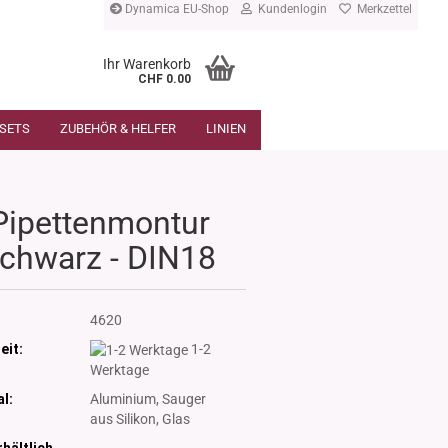
Dynamica EU-Shop
Kundenlogin
Merkzettel
Ihr Warenkorb
CHF 0.00
SETS
ZUBEHÖR & HELFER
LINIEN
Pipettenmontur
chwarz - DIN18
:
4620
eit:
1-2
Werktage
l:
Aluminium, Sauger
aus Silikon, Glas
hältlich