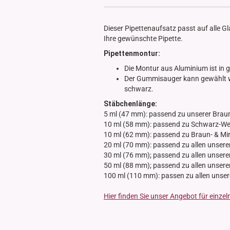
Glasdose
Vorratsglas
Dieser Pipettenaufsatz passt auf alle G
Dose Bambus & Walnut
Ihre gewünschte Pipette.
Dose Neville
Pipettenmontur:
Dose Saba
Die Montur aus Aluminium ist in 
Der Gummisauger kann gewählt we
schwarz.
Stäbchenlänge:
5 ml (47 mm): passend zu unserer Brau
10 ml (58 mm): passend zu Schwarz-Wei
10 ml (62 mm): passend zu Braun- & Mi
20 ml (70 mm): passend zu allen unsere
30 ml (76 mm); passend zu allen unsere
50 ml (88 mm); passend zu allen unsere
100 ml (110 mm): passen zu allen unse
Hier finden Sie unser Angebot für einze