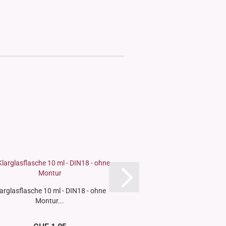
arglasflasche 10 ml - DIN18 - ohne
Braunglasflasche 100
Montur...
ohne Montur