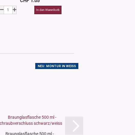
CHF 1.05
CHF 1.3
NEU: MONTUR IN WEISS
Braunglasflasche 500 ml -
Schraubverschluss K