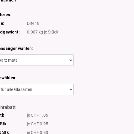
eres:
e:
DIN 18
dgewicht:
0.007
kg je Stück
ensauger wählen:
 wählen:
nrabatt
Stk
je CHF 1.06
 Stk
je CHF 0.95
0 Stk
je CHF 0.83