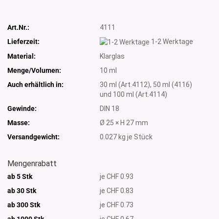
Art.Nr.:
4111
Lieferzeit:
1-2 Werktage
Material:
Klarglas
Menge/Volumen:
10 ml
Auch erhältlich in:
30 ml (Art.4112), 50 ml (4116)
und 100 ml (Art.4114)
Gewinde:
DIN 18
Masse:
Ø 25 × H 27 mm
Versandgewicht:
0.027
kg je Stück
Mengenrabatt
ab 5 Stk
je CHF 0.93
ab 30 Stk
je CHF 0.83
ab 300 Stk
je CHF 0.73
ab 1000
Stk
je CHF 0.67