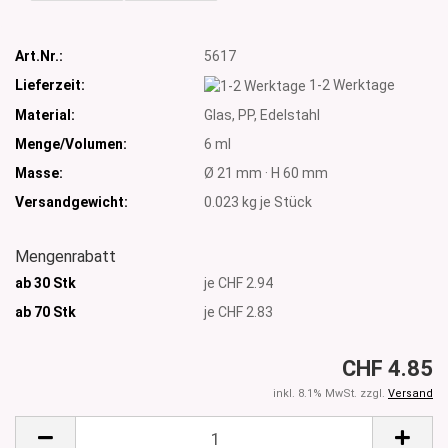
Art.Nr.:
5617
Lieferzeit:
1-2 Werktage
Material:
Glas, PP, Edelstahl
Menge/Volumen:
6 ml
Masse:
Ø 21 mm · H 60 mm
Versandgewicht:
0.023
kg je Stück
Mengenrabatt
ab 30 Stk
je CHF 2.94
ab 70
Stk
je CHF 2.83
CHF 4.85
inkl. 8.1% MwSt. zzgl.
Versand