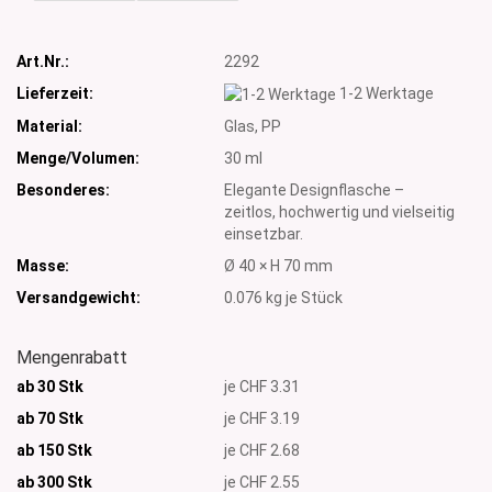
Art.Nr.:
2292
Lieferzeit:
1-2 Werktage
Material:
Glas, PP
Menge/Volumen:
30 ml
Besonderes:
Elegante Designflasche –
zeitlos, hochwertig und vielseitig
einsetzbar.
Masse:
Ø 40 × H 70 mm
Versandgewicht:
0.076
kg je Stück
Mengenrabatt
ab 30 Stk
je CHF 3.31
ab 70 Stk
je CHF 3.19
ab 150 Stk
je CHF 2.68
ab 300
Stk
je CHF 2.55