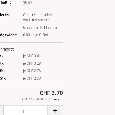
hältlich
30 ml
eres:
Schützt den Inhalt
vor Luftkontakt
:
Ø 27 mm · H 118 mm
dgewicht:
0.03
kg je Stück
nrabatt
Stk
je CHF 3.41
Stk
je CHF 3.28
 Stk
je CHF 2.76
Stk
je CHF 2.63
CHF 3.70
inkl. 8.1% MwSt. zzgl.
Versand