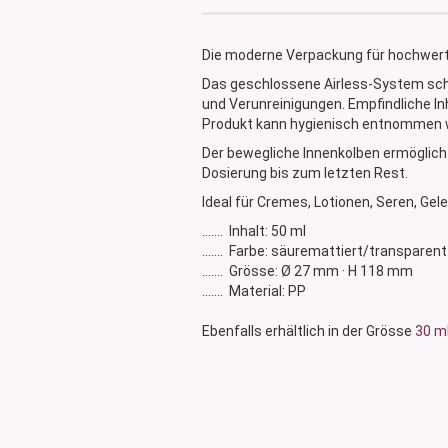
Glasdose
Vorratsglas
Die moderne Verpackung für hochwert
Dose Bambus & Walnut
Das geschlossene Airless-System schü
Dose Neville
und Verunreinigungen. Empfindliche I
Dose Saba
Produkt kann hygienisch entnommen 
Der bewegliche Innenkolben ermöglicht
Dosierung bis zum letzten Rest.
Ideal für Cremes, Lotionen, Seren, Gel
....... Inhalt: 50 ml
....... Farbe: säuremattiert/transparent
....... Grösse: Ø 27 mm · H 118 mm
....... Material: PP
Ebenfalls erhältlich in der Grösse
30 m