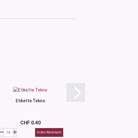
Etikette Tekno
Etikette Kar
CHF 0.40
CHF 0.4