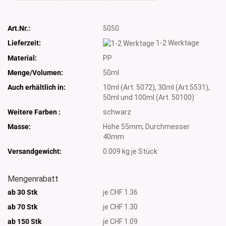
Art.Nr.:
5050
Lieferzeit:
1-2 Werktage
Material:
PP
Menge/Volumen:
50ml
Auch erhältlich in:
10ml (Art. 5072), 30ml (Art.5531),
50ml und 100ml (Art. 50100)
Weitere Farben :
schwarz
Masse:
Höhe 55mm, Durchmesser
40mm
Versandgewicht:
0.009
kg je Stück
Mengenrabatt
ab 30 Stk
je CHF 1.36
ab 70 Stk
je CHF 1.30
ab 150 Stk
je CHF 1.09